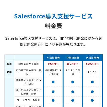
Salesforce導入支援サービス
料金表
Salesforce導入支援サービスは、開発規模（開発にかかる期
間と開発内容）により金額が異なります。
小規模開発
中規模開発
大規模開発
費用
開発にかかる費用
30万円～
100万円～
500万円～
開発にかかる期間（目
2週間程度～1
１～３ヶ月程
３ヶ月～
期間
安）
ヶ月程度
度
標準オブジェクトの設
●
●
●
計・設定
カスタムオブジェクト
●
●
●
の設計・設定
●
●
●
ワークフローの設計
レポート、ダッシュボ