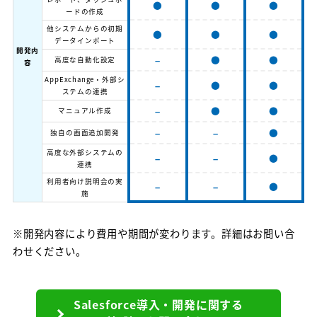
●
●
●
ードの作成
他システムからの初期
●
●
●
データインポート
開発内
–
●
●
高度な自動化設定
容
AppExchange・外部シ
–
●
●
ステムの連携
–
●
●
マニュアル作成
–
–
●
独自の画面追加開発
高度な外部システムの
–
–
●
連携
利用者向け説明会の実
–
–
●
施
※開発内容により費用や期間が変わります。詳細はお問い合
わせください。
Salesforce導入・開発に関する