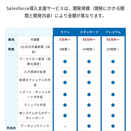
Salesforce導入支援サービスは、開発規模（開発にかかる期
間と開発内容）により金額が異なります。
ライト
スタンダード
プレミアム
費用
月額費
5万円～
30万円～
50万円～
1カ月の作業時間（目
時間
5時間～
40時間～
80時間～
安）
ワークフロー設定（自
●
●
●
動化設定）
●
●
●
入力項目の拡張
新規オブジェクトの作
●
●
●
成
レポート・ダッシュボ
●
●
●
ードの作成
●
●
●
マニュアル作成
他システムからのデー
●
●
●
タインポート
–
●
●
データメンテナンス
対応内