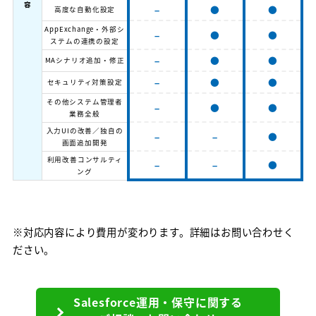
容
–
●
●
高度な自動化設定
AppExchange・外部シ
–
●
●
ステムの連携の設定
–
●
●
MAシナリオ追加・修正
–
●
●
セキュリティ対策設定
その他システム管理者
–
●
●
業務全般
入力UIの改善／独自の
–
–
●
画面追加開発
利用改善コンサルティ
–
–
●
ング
※対応内容により費用が変わります。詳細はお問い合わせく
ださい。
Salesforce運用・保守に関する